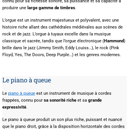
connu pour sa richesse sonore, sa puissance et sa capacité à
produire une
large gamme de timbres
.
L’orgue est un instrument majestueux et polyvalent, avec une
histoire riche allant des cathédrales médiévales aux scènes de
rock et de jazz. L’orgue à tuyaux excelle dans la musique
classique et sacrée, tandis que l’orgue électronique (
Hammond
)
brille dans le jazz (Jimmy Smith, Eddy Louiss…), le rock (Pink
Floyd, Yes, The Doors, Deep Purple…) et les genres modernes.
Le piano à queue
Le
piano à queue
est un instrument de musique à cordes
frappées, connu pour
sa sonorité riche
et sa
grande
expressivité
.
Le piano à queue produit un son plus riche, puissant et nuancé
que le piano droit, grâce à la disposition horizontale des cordes