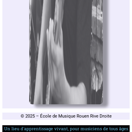
© 2025 – École de Musique Rouen Rive Droite
Un lieu d'apprentissage vivant, pour musiciens de tous âges